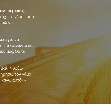
παντρεμένος,
τύχει ο γάμος μου
πορώ να
εία για να
ή επικοινωνία και
ών μας. Θα τα
ικά.
Νιώθω
ατηρήσω τον γάμο
ο κάνω αυτό».–