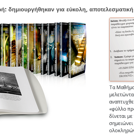
ωή: δημιουργήθηκαν για εύκολη, αποτελεσματικ
Τα Μαθήμα
μελετώντα
αναπτυχθεί
«φύλλο πρ
δίνεται με
σημειώνει
ολοκληρώνε