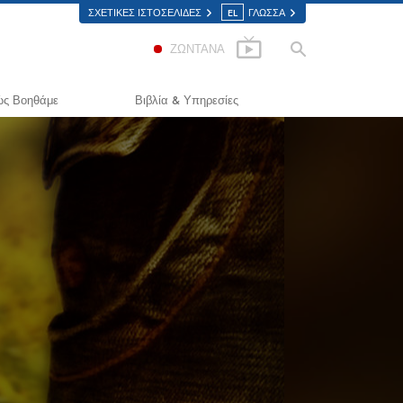
ΣΧΕΤΙΚΈΣ ΙΣΤΟΣΕΛΊΔΕΣ
EL
ΓΛΩΣΣΑ
ΖΩΝΤΑΝΑ
ς Βοηθάμε
Βιβλία & Υπηρεσίες
Δρόμος προς την Ευτυχία
Εισαγωγικά Βιβλία
lied Scholastics
Ηχογραφημένα Βιβλία
ίμινον
Οι Εισαγωγικές Διαλέξεις
ρκωνον
Εισαγωγικά Φιλμ
Αλήθεια για τα Ναρκωτικά
Εισαγωγικές Υπηρεσίες
ωμένοι για τα Ανθρώπινα
καιώματα
ιτροπή Πολιτών για τα Ανθρώπινα
καιώματα
ελοντές Λειτουργοί της