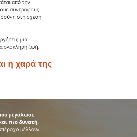
τάται από την
τους συντρόφους
στοσύνη στη σχέση
ργήσεις μια
ια ολόκληρη ζωή.
ι η χαρά της
 μου μεγάλωσε
και πιο δυνατή.
 υπέροχο μέλλον».–