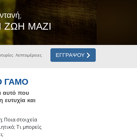
ηεντολογίας
ντανή;
 ΖΩΗ ΜΑΖΙ
ΕΓΓΡΑΨΟΥ
τυρίες
Λεπτομέρειες
Ο ΓΑΜΟ
ι αυτό που
η ευτυχία και
η; Ποια στοιχεία
ητικό; Τι μπορείς
ι;