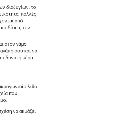
ων διαζυγίων, το
τικότητα, πολλές
χονται από
μποδίσεις τον
ι στον γάμο.
αγάπη σου και να
πιο δυνατή μέρα
ακρογωνιαίο λίθο
χεία που
μο.
σχέση να ακμάζει