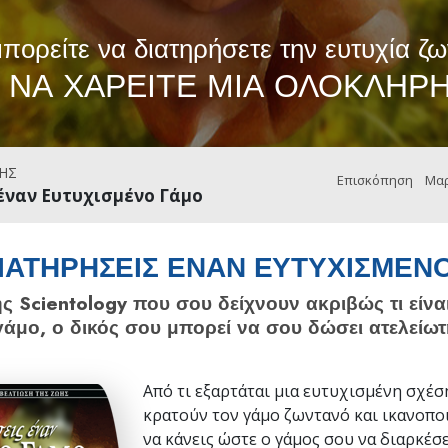
Tι είναι η Μεγαλοσύνη;
Σα
πορείτε να διατηρήσετε την ευτυχία ζω
 ΝΑ ΧΑΡΕΙΤΕ ΜΙΑ ΟΛΟΚΛΗΡΗ
ΗΣ
Επισκόπηση
Μαρ
έναν Ευτυχισμένο Γάμο
ΙΑΤΗΡΗΣΕΙΣ ΕΝΑΝ ΕΥΤΥΧΙΣΜΕΝ
ης Scientology που σου δείχνουν ακριβώς τι είνα
γάμο, ο δικός σου μπορεί να σου δώσει ατελείωτ
Από τι εξαρτάται μια ευτυχισμένη σχέσ
κρατούν τον γάμο ζωντανό και ικανοποι
να κάνεις ώστε ο γάμος σου να διαρκέσε