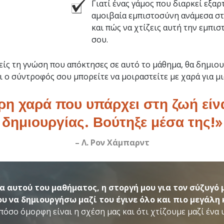
Γιατί ένας γάμος που διαρκεί εξαρ
αμοιβαία εμπιστοσύνη ανάμεσα σ
και πώς να χτίζεις αυτή την εμπι
σου.
ίς τη γνώση που απόκτησες σε αυτό το μάθημα, θα δημιου
ι ο σύντροφός σου μπορείτε να μοιραστείτε με χαρά για μ
ρη χαρά που υπάρχει στη ζωή είνα
δημιουργίας. Βούτηξε μέσα της!»
– Λ. Ρον Χάμπαρντ
α αυτού του μαθήματος, η στοργή μου για τον σύζυγό
ου να δημιουργήσω μαζί του έγινε όλο και πιο μεγάλη 
όσο όμορφη είναι η σχέση μας και ότι χτίζουμε μαζί ένα