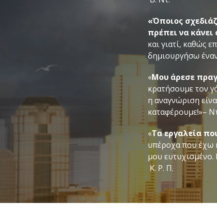
«Όποιος σχεδιάζ
πρέπει να κάνει 
και γιατί, καθώς 
δημιουργήσω έναν 
«
Μου άρεσε πραγ
κρατήσουμε τον γά
η αναγνώριση είνα
καταφέρουμε!»– Ντ.
«
Τα εργαλεία που
υπέροχα που έχω κ
μου ευτυχισμένο. 
Κ. Ρ. Π.