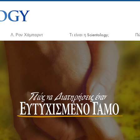
Λ. Ρον Χάμπαρντ
Τι είναι η Scientology;
Πώ
Πιστεύω και Πρακτικές
Ο 
Τα Πιστεύω και οι Κώδικες της
App
Σαηεντολογίας
Κρ
Τι Λένε οι Σαηεντολόγοι για τη
Σαηεντολογία
Νά
Συναντήστε έναν Σαηεντολόγο
Η 
Μέσα σε μια Εκκλησία
Εν
Δι
Οι Βασικές Αρχές της Σαηεντολογίας
Επ
Μια Εισαγωγή στη Διανοητική
Δι
Αγάπη και Μίσος –
Εθ