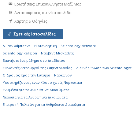
Ερωτήσεις; Επικοινωνήστε Μαζί Μας
Ανταποκρίσεις στην Ιστοσελίδα
Χάρτης & Οδηγίες
Σχετικές Ιστοσελίδες
Λ. Ρον Χάμπαρντ
Η Διανοητική
Scientology Network
Scientology Religion
Ντέιβιντ Μισκάβιτς
Ξεκινήστε ένα μάθημα στο Διαδίκτυο
Εθελοντές Λειτουργοί της Σαηεντολογίας
Διεθνής Ένωση των Scientologist
Ο Δρόμος προς την Ευτυχία
Νάρκωνον
Υποστηρίζοντας έναν Κόσμο χωρίς Ναρκωτικά
Ενωµένοι για τα Ανθρώπινα Δικαιώµατα
Νεολαία για τα Ανθρώπινα Δικαιώματα
Επιτροπή Πολιτών για τα Ανθρώπινα Δικαιώματα
© 2026
Church of Scientology Flag Ship Service Organization.
Όλα τα
Δικαιώματα Κατοχυρωμένα.
Σημείωση Απορρήτου
•
Πολιτική για τα Cookies
•
Όροι Χρήσης
•
Σημείωση σχετική με Νομικά Θέματα