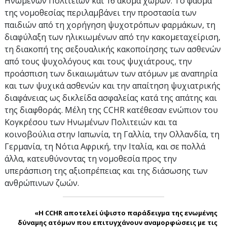
Ηνωμένων Πολιτειών και 16 ακόμα χωρών. Το φάσμα
της νομοθεσίας περιλαμβάνει την προστασία των
παιδιών από τη χορήγηση ψυχοτρόπων φαρμάκων, τη
διαφύλαξη των ηλικιωμένων από την κακομεταχείριση,
τη διακοπή της σεξουαλικής κακοποίησης των ασθενών
από τους ψυχολόγους και τους ψυχιάτρους, την
προάσπιση των δικαιωμάτων των ατόμων με αναπηρία
και των ψυχικά ασθενών και την απαίτηση ψυχιατρικής
διαφάνειας ως δικλείδα ασφαλείας κατά της απάτης και
της διαφθοράς. Μέλη της CCHR κατέθεσαν ενώπιον του
Κογκρέσου των Ηνωμένων Πολιτειών και τα
κοινοβούλια στην Ιαπωνία, τη Γαλλία, την Ολλανδία, τη
Γερμανία, τη Νότια Αφρική, την Ιταλία, και σε πολλά
άλλα, κατευθύνοντας τη νομοθεσία προς την
υπεράσπιση της αξιοπρέπειας και της διάσωσης των
ανθρώπινων ζωών.
«Η CCHR αποτελεί ύψιστο παράδειγμα της ενωμένης
δύναμης ατόμων που επιτυγχάνουν αναμορφώσεις με τις