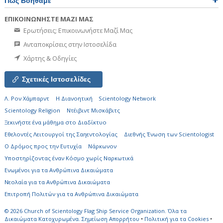
Πώς Βοηθάμε
ΕΠΙΚΟΙΝΩΝΗΣΤΕ ΜΑΖΙ ΜΑΣ
Ερωτήσεις; Επικοινωνήστε Μαζί Μας
Ανταποκρίσεις στην Ιστοσελίδα
Χάρτης & Οδηγίες
Σχετικές Ιστοσελίδες
Λ. Ρον Χάμπαρντ
Η Διανοητική
Scientology Network
Scientology Religion
Ντέιβιντ Μισκάβιτς
Ξεκινήστε ένα μάθημα στο Διαδίκτυο
Εθελοντές Λειτουργοί της Σαηεντολογίας
Διεθνής Ένωση των Scientologist
Ο Δρόμος προς την Ευτυχία
Νάρκωνον
Υποστηρίζοντας έναν Κόσμο χωρίς Ναρκωτικά
Ενωµένοι για τα Ανθρώπινα Δικαιώµατα
Νεολαία για τα Ανθρώπινα Δικαιώματα
Επιτροπή Πολιτών για τα Ανθρώπινα Δικαιώματα
© 2026
Church of Scientology Flag Ship Service Organization.
Όλα τα
Δικαιώματα Κατοχυρωμένα.
Σημείωση Απορρήτου
•
Πολιτική για τα Cookies
•