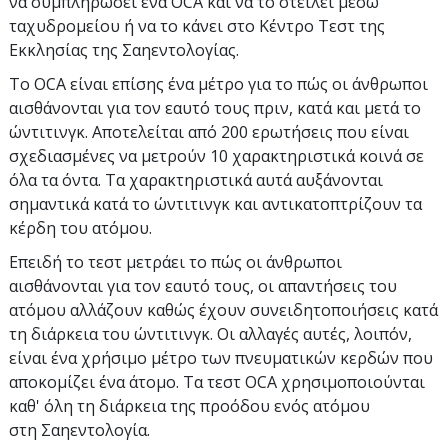
να συμπληρώσει ένα OCA και να το στείλει μέσω
ταχυδρομείου ή να το κάνει στο Κέντρο Τεστ της
Εκκλησίας της Σαηεντολογίας.
Το OCA είναι επίσης ένα μέτρο για το πώς οι άνθρωποι
αισθάνονται για τον εαυτό τους πριν, κατά και μετά το
ώντιτινγκ. Αποτελείται από 200 ερωτήσεις που είναι
σχεδιασμένες να μετρούν 10 χαρακτηριστικά κοινά σε
όλα τα όντα. Τα χαρακτηριστικά αυτά αυξάνονται
σημαντικά κατά το ώντιτινγκ και αντικατοπτρίζουν τα
κέρδη του ατόμου.
Επειδή το τεστ μετράει το πώς οι άνθρωποι
αισθάνονται για τον εαυτό τους, οι απαντήσεις του
ατόμου αλλάζουν καθώς έχουν συνειδητοποιήσεις κατά
τη διάρκεια του ώντιτινγκ. Οι αλλαγές αυτές, λοιπόν,
είναι ένα χρήσιμο μέτρο των πνευματικών κερδών που
αποκομίζει ένα άτομο. Τα τεστ OCA χρησιμοποιούνται
καθ' όλη τη διάρκεια της προόδου ενός ατόμου
στη Σαηεντολογία.