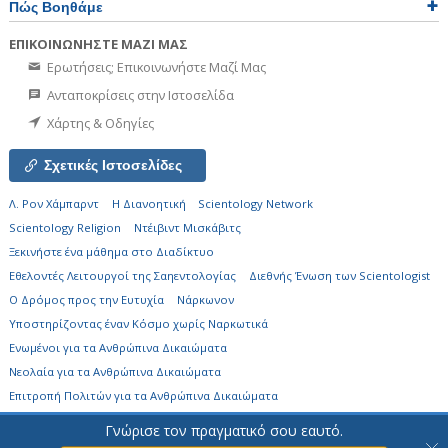
Πώς Βοηθάμε
ΕΠΙΚΟΙΝΩΝΗΣΤΕ ΜΑΖΙ ΜΑΣ
Ερωτήσεις; Επικοινωνήστε Μαζί Μας
Ανταποκρίσεις στην Ιστοσελίδα
Χάρτης & Οδηγίες
Σχετικές Ιστοσελίδες
Λ. Ρον Χάμπαρντ
Η Διανοητική
Scientology Network
Scientology Religion
Ντέιβιντ Μισκάβιτς
Ξεκινήστε ένα μάθημα στο Διαδίκτυο
Εθελοντές Λειτουργοί της Σαηεντολογίας
Διεθνής Ένωση των Scientologist
Ο Δρόμος προς την Ευτυχία
Νάρκωνον
Υποστηρίζοντας έναν Κόσμο χωρίς Ναρκωτικά
Ενωµένοι για τα Ανθρώπινα Δικαιώµατα
Νεολαία για τα Ανθρώπινα Δικαιώματα
Επιτροπή Πολιτών για τα Ανθρώπινα Δικαιώματα
Γνώρισε τον πραγματικό σου εαυτό.
© 2026
Church of Scientology Flag Ship Service Organization.
Όλα τα
Δικαιώματα Κατοχυρωμένα.
Σημείωση Απορρήτου
•
Πολιτική για τα Cookies
•