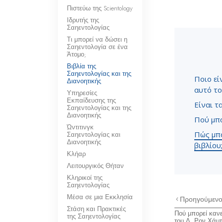
Πιστεύω της Scientology
Ιδρυτής της
Σαηεντολογίας
Τι μπορεί να δώσει η
Σαηεντολογία σε ένα
Άτομο;
Βιβλία της
Σαηεντολογίας και της
Ποιο εί
Διανοητικής
αυτό το
Υπηρεσίες
Εκπαίδευσης της
Είναι τ
Σαηεντολογίας και της
Διανοητικής
Πού μπο
Ώντιτινγκ
Πώς μπο
Σαηεντολογίας και
Διανοητικής
βιβλίου
Κλήαρ
Λειτουργικός Θήταν
Κληρικοί της
Σαηεντολογίας
Μέσα σε μια Εκκλησία
Προηγούμεν
Στάση και Πρακτικές
Πού μπορεί κανε
της Σαηεντολογίας
του Λ. Ρον Χάμ