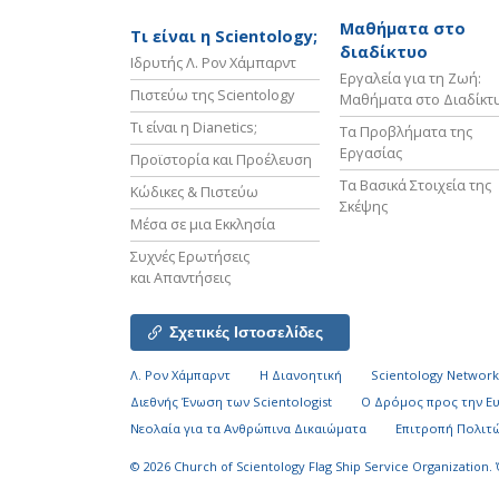
Μαθήματα στο
Τι είναι η Scientology;
διαδίκτυο
Ιδρυτής Λ. Ρον Χάμπαρντ
Εργαλεία για τη Ζωή:
Πιστεύω της Scientology
Μαθήματα στο Διαδίκτ
Τι είναι η Dianetics;
Τα Προβλήματα της
Εργασίας
Προϊστορία και Προέλευση
Τα Βασικά Στοιχεία της
Κώδικες & Πιστεύω
Σκέψης
Μέσα σε μια Εκκλησία
Συχνές Ερωτήσεις
και Απαντήσεις
Σχετικές Ιστοσελίδες
Λ. Ρον Χάμπαρντ
Η Διανοητική
Scientology Networ
Διεθνής Ένωση των Scientologist
Ο Δρόμος προς την Ε
Νεολαία για τα Ανθρώπινα Δικαιώματα
Επιτροπή Πολιτώ
© 2026
Church of Scientology Flag Ship Service Organization.