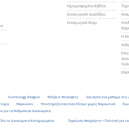
Ηχογραφημένα Βιβλία
Τεχν
Εισαγωγικές Διαλέξεις
Ανα
Εισαγωγικά Φιλμ
Απε
υο
Ναρ
Η Αλ
Ανθ
Επι
Δεον
Υγεί
Εθελ
k
Scientology Religion
Ντέιβιντ Μισκάβιτς
Ξεκινήστε ένα μάθημα στο
υτυχία
Νάρκωνον
Υποστηρίζοντας έναν Κόσμο χωρίς Ναρκωτικά
Ενω
ν για τα Ανθρώπινα Δικαιώματα
Όλα τα Δικαιώματα Κατοχυρωμένα.
Σημείωση Απορρήτου
•
Πολιτική για τα