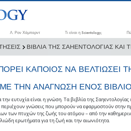
Λ. Ρον Χάμπαρντ
Τι είναι η Scientology;
Πώ
ΝΤΗΣΕΙΣ
ΒΙΒΛΙΑ ΤΗΣ ΣΑΗΕΝΤΟΛΟΓΙΑΣ ΚΑΙ 
Πιστεύω και Πρακτικές
Ο 
Τα Πιστεύω και οι Κώδικες της
App
Σαηεντολογίας
ΠΟΡΕΙ ΚΑΠΟΙΟΣ ΝΑ ΒΕΛΤΙΩΣΕΙ Τ
Κρ
Τι Λένε οι Σαηεντολόγοι για τη
Σαηεντολογία
Νά
ΜΕ ΤΗΝ ΑΝΑΓΝΩΣΗ ΕΝΟΣ ΒΙΒΛΙΟ
Συναντήστε έναν Σαηεντολόγο
Η 
Μέσα σε μια Εκκλησία
α την ευτυχία είναι η γνώση. Τα βιβλία της Σαηεντολογίας 
Εν
Δι
 περιέχουν γνώσεις που μπορούν να εφαρμοστούν στην πρ
Οι Βασικές Αρχές της Σαηεντολογίας
ων των πτυχών της ζωής του ατόμου – από την καθημεριν
Επ
Μια Εισαγωγή στη Διανοητική
Δι
ελιώδη ερωτήματα για τη ζωή και την αιωνιότητα.
Αγάπη και Μίσος –
Εθ