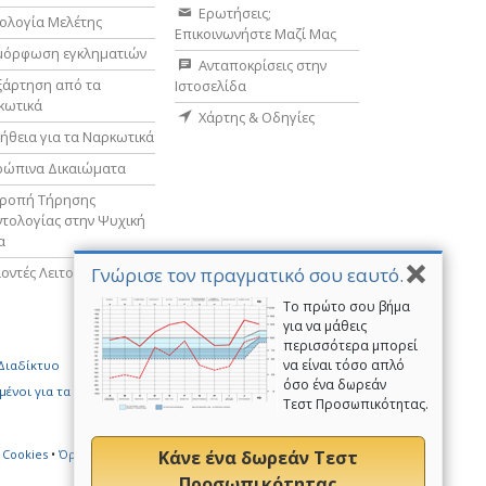
Ερωτήσεις;
ολογία Μελέτης
Επικοινωνήστε Μαζί Μας
μόρφωση εγκληματιών
Ανταποκρίσεις στην
ξάρτηση από τα
Ιστοσελίδα
κωτικά
Χάρτης & Οδηγίες
ήθεια για τα Ναρκωτικά
ρώπινα Δικαιώματα
τροπή Τήρησης
τολογίας στην Ψυχική
α
Γνώρισε τον πραγματικό σου εαυτό.
οντές Λειτουργοί
Το πρώτο σου βήμα
για να μάθεις
περισσότερα μπορεί
να είναι τόσο απλό
 Διαδίκτυο
Εθελοντές Λειτουργοί της Σαηεντολογίας
όσο ένα δωρεάν
µένοι για τα Ανθρώπινα Δικαιώµατα
Τεστ Προσωπικότητας.
Κάνε ένα δωρεάν Τεστ
 Cookies
•
Όροι Χρήσης
•
Σημείωση σχετική με Νομικά Θέματα
Προσωπικότητας