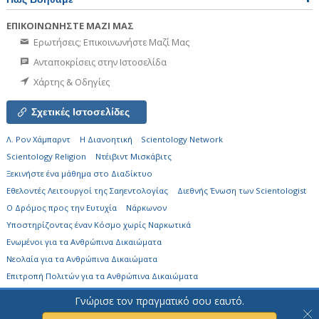
ΕΠΙΚΟΙΝΩΝΗΣΤΕ ΜΑΖΙ ΜΑΣ
Ερωτήσεις; Επικοινωνήστε Μαζί Μας
Ανταποκρίσεις στην Ιστοσελίδα
Χάρτης & Οδηγίες
Σχετικές Ιστοσελίδες
Λ. Ρον Χάμπαρντ
Η Διανοητική
Scientology Network
Scientology Religion
Ντέιβιντ Μισκάβιτς
Ξεκινήστε ένα μάθημα στο Διαδίκτυο
Εθελοντές Λειτουργοί της Σαηεντολογίας
Διεθνής Ένωση των Scientologist
Ο Δρόμος προς την Ευτυχία
Νάρκωνον
Υποστηρίζοντας έναν Κόσμο χωρίς Ναρκωτικά
Ενωµένοι για τα Ανθρώπινα Δικαιώµατα
Νεολαία για τα Ανθρώπινα Δικαιώματα
Επιτροπή Πολιτών για τα Ανθρώπινα Δικαιώματα
Γνώρισε τον πραγματικό σου εαυτό.
© 2026
Church of Scientology Flag Ship Service Organization.
Όλα τα
Δικαιώματα Κατοχυρωμένα.
Σημείωση Απορρήτου
•
Πολιτική για τα Cookies
•