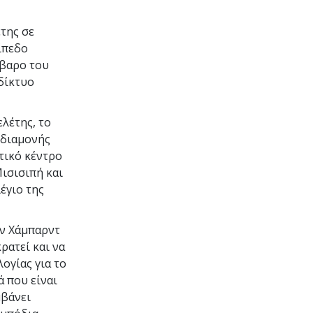
της σε
ίπεδο
άβαρο του
 δίκτυο
ελέτης, το
 διαμονής
υτικό κέντρο
ισισιπή και
λέγιο της
ον Χάμπαρντ
ρατεί και να
ογίας για το
ά που είναι
μβάνει