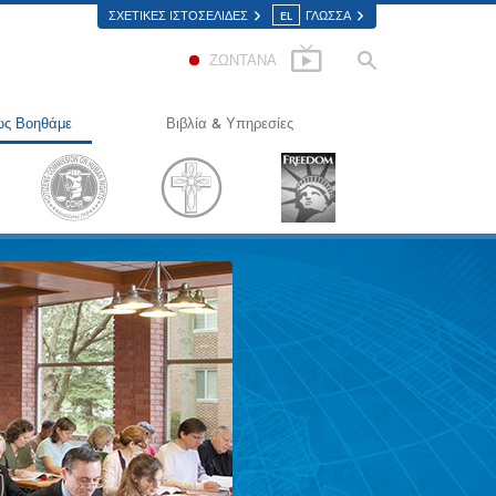
ΣΧΕΤΙΚΈΣ ΙΣΤΟΣΕΛΊΔΕΣ
EL
ΓΛΩΣΣΑ
ΖΩΝΤΑΝΑ
ς Βοηθάμε
Βιβλία & Υπηρεσίες
Δρόμος προς την Ευτυχία
Εισαγωγικά Βιβλία
lied Scholastics
Ηχογραφημένα Βιβλία
ίμινον
Οι Εισαγωγικές Διαλέξεις
ρκωνον
Εισαγωγικά Φιλμ
Αλήθεια για τα Ναρκωτικά
Εισαγωγικές Υπηρεσίες
ωμένοι για τα Ανθρώπινα
καιώματα
ιτροπή Πολιτών για τα Ανθρώπινα
καιώματα
ελοντές Λειτουργοί της