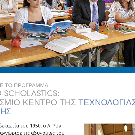
Tι είναι η Μεγαλοσύνη;
Σα
ΜΕ ΤΟ ΠΡΟΓΡΑΜΜΑ
D SCHOLASTICS:
ΣΜΙΟ ΚΕΝΤΡΟ ΤΗΣ
ΤΕΧΝΟΛΟΓΙΑ
ΗΣ
εκαετία του 1950, ο Λ. Ρον
αγνώρισε τις αδυναμίες του