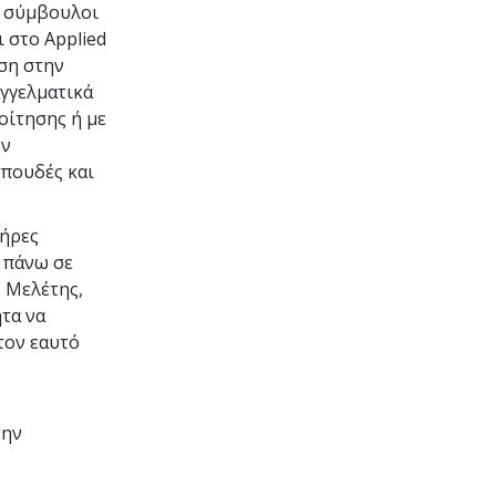
ι σύμβουλοι
 στο Applied
υση στην
γγελματικά
οίτησης ή με
υν
σπουδές και
λήρες
 πάνω σε
 Μελέτης,
τα να
τον εαυτό
την