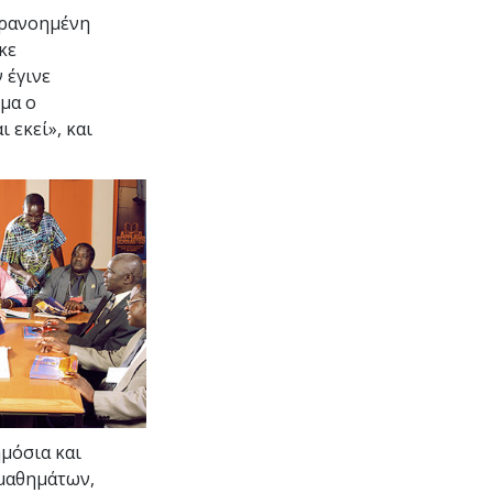
αρανοημένη
κε
 έγινε
σμα ο
 εκεί», και
ημόσια και
 μαθημάτων,