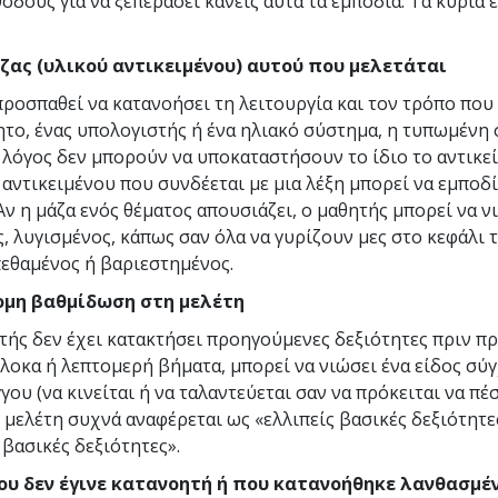
όδους για να ξεπεράσει κανείς αυτά τα εμπόδια. Τα κύρια 
ζας (υλικού αντικειμένου) αυτού που μελετάται
προσπαθεί να κατανοήσει τη λειτουργία και τον τρόπο που
ητο, ένας υπολογιστής ή ένα ηλιακό σύστημα, η τυπωμένη 
λόγος δεν μπορούν να υποκαταστήσουν το ίδιο το αντικεί
 αντικειμένου που συνδέεται με μια λέξη μπορεί να εμποδί
Αν η μάζα ενός θέματος απουσιάζει, ο μαθητής μπορεί να ν
, λυγισμένος, κάπως σαν όλα να γυρίζουν μες στο κεφάλι τ
πεθαμένος ή βαριεστημένος.
μη βαθμίδωση στη μελέτη
τής δεν έχει κατακτήσει προηγούμενες δεξιότητες πριν 
πλοκα ή λεπτομερή βήματα, μπορεί να νιώσει ένα είδος σύ
γου (να κινείται ή να ταλαντεύεται σαν να πρόκειται να πέσ
 μελέτη συχνά αναφέρεται ως «ελλιπείς βασικές δεξιότητε
 βασικές δεξιότητες».
ου δεν έγινε κατανοητή ή που κατανοήθηκε λανθασμέ