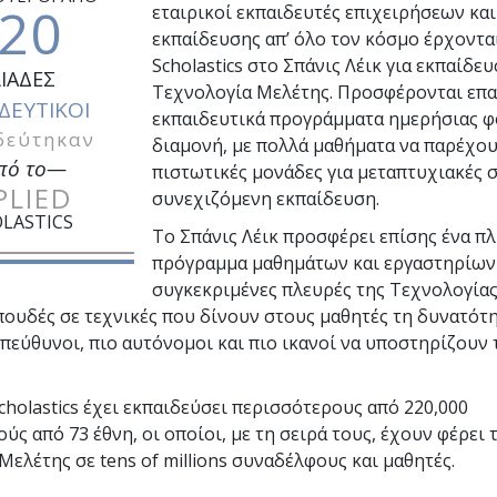
20
εταιρικοί εκπαιδευτές επιχειρήσεων κα
εκπαίδευσης απ’ όλο τον κόσμο έρχονται
Scholastics στο Σπάνις Λέικ για εκπαίδε
ΛΙΑΔΕΣ
Τεχνολογία Μελέτης. Προσφέρονται επα
ΔΕΥΤΙΚΟΙ
εκπαιδευτικά προγράμματα ημερήσιας φ
δεύτηκαν
διαμονή, με πολλά μαθήματα να παρέχο
πό το—
πιστωτικές μονάδες για μεταπτυχιακές 
PLIED
συνεχιζόμενη εκπαίδευση.
LASTICS
Το Σπάνις Λέικ προσφέρει επίσης ένα π
πρόγραμμα μαθημάτων και εργαστηρίων
συγκεκριμένες πλευρές της Τεχνολογίας
πουδές σε τεχνικές που δίνουν στους μαθητές τη δυνατότη
υπεύθυνοι, πιο αυτόνομοι και πιο ικανοί να υποστηρίζουν 
Scholastics έχει εκπαιδεύσει περισσότερους από
220,000
κούς από
73
έθνη, οι οποίοι, με τη σειρά τους, έχουν φέρει 
 Μελέτης σε
tens of millions
συναδέλφους και μαθητές.