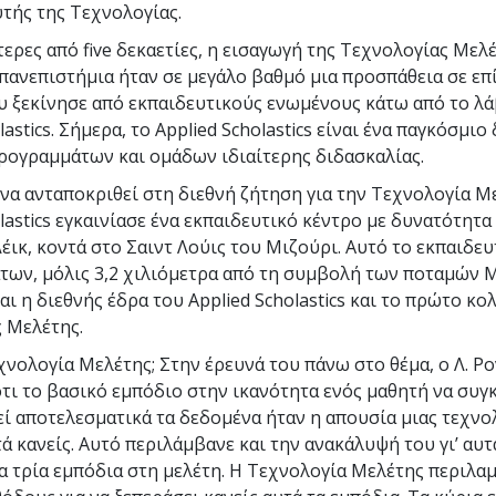
τής της Τεχνολογίας.
τερες από
five
δεκαετίες, η εισαγωγή της Τεχνολογίας Μελέ
 πανεπιστήμια ήταν σε μεγάλο βαθμό μια προσπάθεια σε επ
υ ξεκίνησε από εκπαιδευτικούς ενωμένους κάτω από το λ
lastics. Σήμερα, το Applied Scholastics είναι ένα παγκόσμιο
ρογραμμάτων και ομάδων ιδιαίτερης διδασκαλίας.
α να ανταποκριθεί στη διεθνή ζήτηση για την Τεχνολογία Μ
lastics εγκαινίασε ένα εκπαιδευτικό κέντρο με δυνατότητα
Λέικ, κοντά στο Σαιντ Λούις του Μιζούρι. Αυτό το εκπαιδε
ων, μόλις 3,2 χιλιόμετρα από τη συμβολή των ποταμών Μ
αι η διεθνής έδρα του Applied Scholastics και το πρώτο κο
 Μελέτης.
χνολογία Μελέτης; Στην έρευνά του πάνω στο θέμα, ο Λ. Ρ
τι το βασικό εμπόδιο στην ικανότητα ενός μαθητή να συγκ
ί αποτελεσματικά τα δεδομένα ήταν η απουσία μιας τεχνολ
ά κανείς. Αυτό περιλάμβανε και την ανακάλυψή του γι’ αυτ
α τρία εμπόδια στη μελέτη. Η Τεχνολογία Μελέτης περιλα