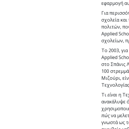
εφαρμογή αυ
Για περισσό
σχολεία και
πολιτών, πο
Applied Scho
σχολείων, π
Το 2003, γι
Applied Scho
στο Σπάνις 
100
στρεμμάτ
Μιζούρι, είν
Τεχνολογίας
Τι
είναι
η Τε
ανακάλυψε ό
χρησιμοποιε
πώς
να μελετ
γνωστά ως τ