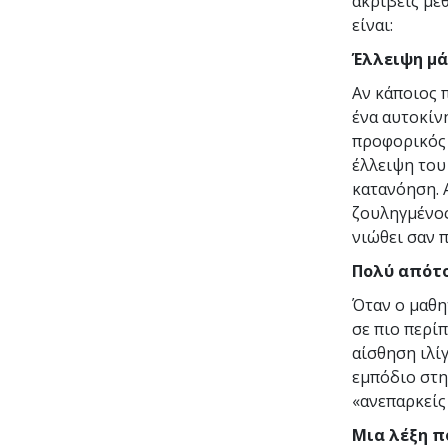
ακριβείς μεθ
είναι:
Έλλειψη μά
Αν κάποιος 
ένα αυτοκίν
προφορικός 
έλλειψη του
κατανόηση. 
ζουληγμένος
νιώθει σαν 
Πολύ απότο
Όταν ο μαθη
σε πιο περί
αίσθηση ιλίγ
εμπόδιο στη
«ανεπαρκείς
Μια λέξη π