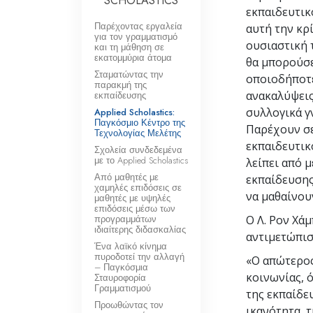
SCHOLASTICS
εκπαιδευτικ
Παρέχοντας εργαλεία
αυτή την κρ
για τον γραμματισμό
ουσιαστική 
και τη μάθηση σε
εκατομμύρια άτομα
θα μπορούσε
Σταματώντας την
οποιοδήποτε
παρακμή της
ανακαλύψεις
εκπαίδευσης
συλλογικά γ
Applied Scholastics:
Παγκόσμιο Κέντρο της
Παρέχουν σε
Τεχνολογίας Μελέτης
εκπαιδευτικ
Σχολεία συνδεδεμένα
με το Applied Scholastics
λείπει από 
Από μαθητές με
εκπαίδευσης
χαμηλές επιδόσεις σε
να μαθαίνου
μαθητές με υψηλές
επιδόσεις μέσω των
προγραμμάτων
Ο Λ. Ρον Χά
ιδιαίτερης διδασκαλίας
αντιμετώπισ
Ένα λαϊκό κίνημα
πυροδοτεί την αλλαγή
«Ο απώτερος
– Παγκόσμια
κοινωνίας, 
Σταυροφορία
Γραμματισμού
της εκπαίδευ
Προωθώντας τον
ικανότητα, 