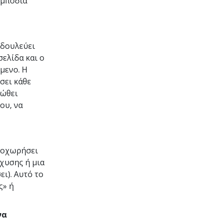
εμπόδια
 δουλεύει
σελίδα και ο
μενο. Η
σει κάθε
ιώθει
ου, να
προχωρήσει
γχυσης ή μια
ει). Αυτό το
ς» ή
να