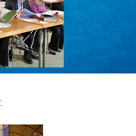
ηεντολογίας
Σ