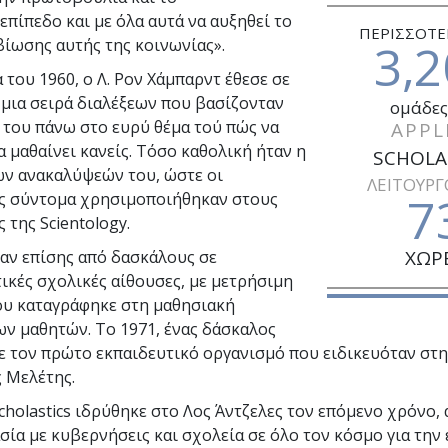
επίπεδο και με όλα αυτά να αυξηθεί το
ΠΕΡΙΣΣΟΤΕ
3,2
βίωσης αυτής της κοινωνίας».
 του 1960, ο Λ. Ρον Χάμπαρντ έθεσε σε
μια σειρά διαλέξεων που βασίζονταν
ομάδες
 του πάνω στο ευρύ θέμα τού πώς να
APPL
α μαθαίνει κανείς. Τόσο καθολική ήταν η
SCHOLA
ν ανακαλύψεών του, ώστε οι
ΛΕΙΤΟΥΡΓ
7
ς σύντομα χρησιμοποιήθηκαν στους
 της Scientology.
ΧΩΡ
ν επίσης από δασκάλους σε
ικές σχολικές αίθουσες, με μετρήσιμη
υ καταγράφηκε στη μαθησιακή
ων μαθητών. Το 1971, ένας δάσκαλος
 τον πρώτο εκπαιδευτικό οργανισμό που ειδικευόταν στη
 Μελέτης.
Scholastics ιδρύθηκε στο Λος Άντζελες τον επόμενο χρόνο
σία με κυβερνήσεις και σχολεία σε όλο τον κόσμο για την 