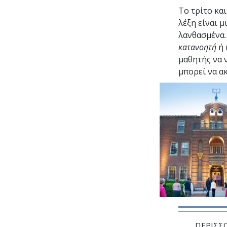
Το τρίτο κα
λέξη είναι μ
λανθασμένα. 
κατανοητή
ή 
μαθητής να ν
μπορεί να α
ΠΕΡΙΣΣ