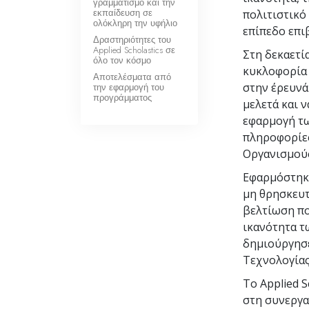
γραμματισμό και την
εκπαίδευση σε
πολιτιστικό 
ολόκληρη την υφήλιο
επίπεδο επι
Δραστηριότητες του
Applied Scholastics σε
Στη δεκαετία
όλο τον κόσμο
κυκλοφορία 
Αποτελέσματα από
στην έρευνά
την εφαρμογή του
προγράμματος
μελετά και ν
εφαρμογή τω
πληροφορίε
Οργανισμούς
Εφαρμόστηκα
μη θρησκευτ
βελτίωση πο
ικανότητα τ
δημιούργησε
Τεχνολογίας
Το Applied 
στη συνεργα