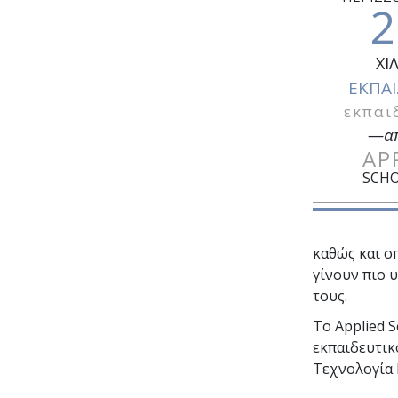
2
ΧΙ
ΕΚΠΑΙ
εκπαι
—α
AP
SCHO
καθώς και σ
γίνουν πιο 
τους.
Το Applied 
εκπαιδευτι
Τεχνολογία