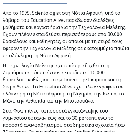
Από το 1975, Scientologist στη Νότια Αφρική, υπό το
λάβαρο του Education Alive, παρέδωσαν διαλέξεις,
μαθήματα και εργαστήρια για την Τεχνολογία Μελέτης.
Έχουν πλέον εκπαιδεύσει περισσότερους από
30,000
δασκάλους και καθηγητές, οι οποίοι με τη σειρά τους
έφεραν την Τεχνολογία Μελέτης σε εκατομμύρια παιδιά
σε ολόκληρη τη Νότια Αφρική.
Η Τεχνολογία Μελέτης έχει επίσης εξαχθεί στη
Ζιμπάμπουε –όπου έχουν εκπαιδευτεί
10,000
δάσκαλοι– καθώς και στην Γκάνα, την Γκάμπια και τη
Σιέρα Λεόνε. Το Education Alive έχει πλέον γραφεία σε
ολόκληρη τη Νότια Αφρική, τη Νιγηρία, την Κένυα, το
Μάλι, την Αιθιοπία και την Μποτσουάνα.
Στις Φιλιππίνες, τα ποσοστά εγκατάλειψης του
γυμνασίου έφταναν έως και το
30 percent
, ενώ το
ποσοστό αναλφαβητισμού στα δημοτικά σχολεία ήταν
75 percent
. Ως ανταπόκριση, το Applied Scholastics