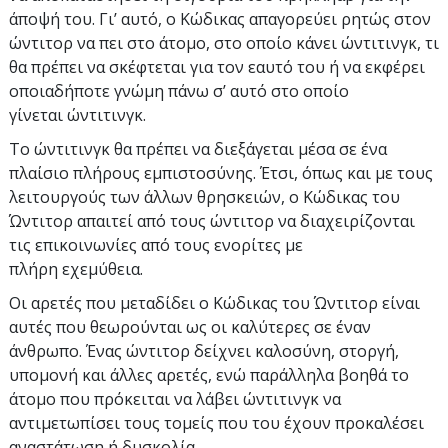
άποψή του. Γι’ αυτό, ο Κώδικας απαγορεύει ρητώς στον
ώντιτορ να πει στο άτομο, στο οποίο κάνει ώντιτινγκ, τι
θα πρέπει να σκέφτεται για τον εαυτό του ή να εκφέρει
οποιαδήποτε γνώμη πάνω σ’ αυτό στο οποίο
γίνεται ώντιτινγκ.
Το ώντιτινγκ θα πρέπει να διεξάγεται μέσα σε ένα
πλαίσιο πλήρους εμπιστοσύνης. Έτσι, όπως και με τους
λειτουργούς των άλλων θρησκειών, ο Κώδικας του
Ώντιτορ απαιτεί από τους ώντιτορ να διαχειρίζονται
τις επικοινωνίες από τους ενορίτες με
πλήρη εχεμύθεια.
Οι αρετές που μεταδίδει ο Κώδικας του Ώντιτορ είναι
αυτές που θεωρούνται ως οι καλύτερες σε έναν
άνθρωπο. Ένας ώντιτορ δείχνει καλοσύνη, στοργή,
υπομονή και άλλες αρετές, ενώ παράλληλα βοηθά το
άτομο που πρόκειται να λάβει ώντιτινγκ να
αντιμετωπίσει τους τομείς που του έχουν προκαλέσει
αναστάτωση ή δυσκολία.