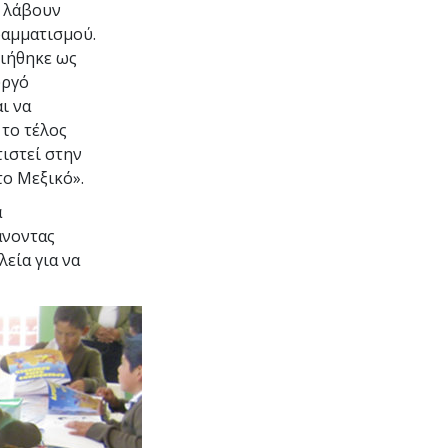
α λάβουν
ραμματισμού.
ιήθηκε ως
υργό
ι να
 το τέλος
ιστεί στην
το Μεξικό».
α
άνοντας
λεία για να