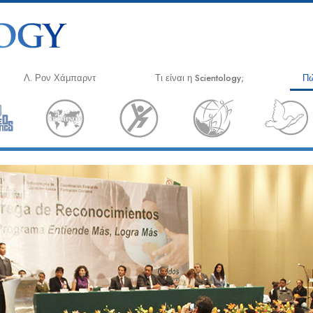
Λ. Ρον Χάμπαρντ
Τι είναι η Scientology;
Πώ
Πιστεύω και Πρακτικές
Ο 
Τα Πιστεύω και οι Κώδικες της
App
Σαηεντολογίας
Κρ
Τι Λένε οι Σαηεντολόγοι για τη
Σαηεντολογία
Νά
Συναντήστε έναν Σαηεντολόγο
Η 
Μέσα σε μια Εκκλησία
Εν
Δι
Οι Βασικές Αρχές της Σαηεντολογίας
Επ
Μια Εισαγωγή στη Διανοητική
Δι
Αγάπη και Μίσος –
Εθ