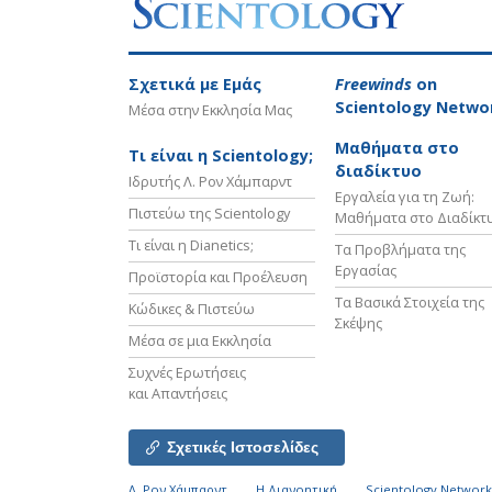
Σχετικά µε Εμάς
Freewinds
on
Scientology Netwo
Μέσα στην Εκκλησία Μας
Μαθήματα στο
Τι είναι η Scientology;
διαδίκτυο
Ιδρυτής Λ. Ρον Χάμπαρντ
Εργαλεία για τη Ζωή:
Πιστεύω της Scientology
Μαθήματα στο Διαδίκτ
Τι είναι η Dianetics;
Τα Προβλήματα της
Εργασίας
Προϊστορία και Προέλευση
Τα Βασικά Στοιχεία της
Κώδικες & Πιστεύω
Σκέψης
Μέσα σε μια Εκκλησία
Συχνές Ερωτήσεις
και Απαντήσεις
Σχετικές Ιστοσελίδες
Λ. Ρον Χάμπαρντ
Η Διανοητική
Scientology Networ