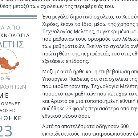
θέση μεταξύ των σχολείων της περιφέρειάς του.
Ένα μεγάλο δημοτικό σχολείο, το Χεσούς
Χιρόες, έκανε το ίδιο, μέσω της χρήσης 
Α ΑΠΟ
Τεχνολογίας Μελέτης, συγκεκριμένα με
ΕΧΝΟΛΟΓΙΑ
που μάθαιναν τους ορισμούς των λέξεω
ΛΕΤΗΣ
των μαθηματικών. Εκείνο το σχολείο αν
πρώτη θέση της περιφέρειάς του στις εθ
εξετάσεις επίδοσης.
Μαζί μ’ αυτό ήρθε και η επιβεβαίωση απ
το %
Υπουργείο Παιδείας ότι στα σχολεία τη
ΜΑΘΗΤΩΝ
που υιοθέτησαν την Τεχνολογία Μελέτης
ποσοστό των μαθητών που πέτυχαν το ε
ΜΕ
και Άριστο σε μια τυποποιημένη εθνική 
ΙΩΜΕΝΕΣ
αυξήθηκε
23
φορές περισσότερο από τη
ΔΟΣΕΙΣ
εθνικού μέσου όρου.
ΗΘΗΚΕ
23
Αυτά τα αποτελέσματα οδήγησαν
600
εκπαιδευτικούς, που εκπροσωπούσαν έ