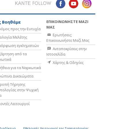
ΚΑΝΤΕ FOLLOW
ΕΠΙΚΟΙΝΩΝΗΣΤΕ ΜΑΖΙ
 Βοηθάμε
ΜΑΣ
όμος προς την Ευτυχία
Ερωτήσεις;
ολογία Μελέτης
Επικοινωνήστε Μαζί Μας
μόρφωση εγκληματιών
Ανταποκρίσεις στην
ξάρτηση από τα
Ιστοσελίδα
κωτικά
Χάρτης & Οδηγίες
ήθεια για τα Ναρκωτικά
ρώπινα Δικαιώματα
τροπή Τήρησης
τολογίας στην Ψυχική
α
οντές Λειτουργοί
 Διαδίκτυο
Εθελοντές Λειτουργοί της Σαηεντολογίας