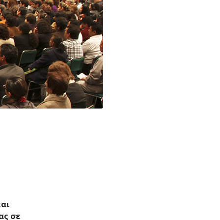
ηεντολογίας
και
ας σε