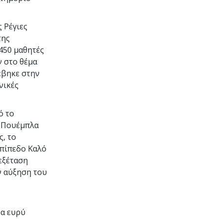
 Ρέγιες
της
450
μαθητές
ν στο θέμα
έβηκε στην
νικές
ό το
ς Πουέμπλα
, το
πίπεδο Καλό
εξέταση
ν αύξηση του
να ευρύ