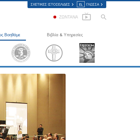
ΣΧΕΤΙΚΈΣ ΙΣΤΟΣΕΛΊΔΕΣ
EL
ΓΛΩΣΣΑ
ΖΩΝΤΑΝΑ
ς Βοηθάμε
Βιβλία & Υπηρεσίες
Δρόμος προς την Ευτυχία
Εισαγωγικά Βιβλία
lied Scholastics
Ηχογραφημένα Βιβλία
ίμινον
Οι Εισαγωγικές Διαλέξεις
ρκωνον
Εισαγωγικά Φιλμ
Αλήθεια για τα Ναρκωτικά
Εισαγωγικές Υπηρεσίες
ωμένοι για τα Ανθρώπινα
καιώματα
ιτροπή Πολιτών για τα Ανθρώπινα
καιώματα
ελοντές Λειτουργοί της