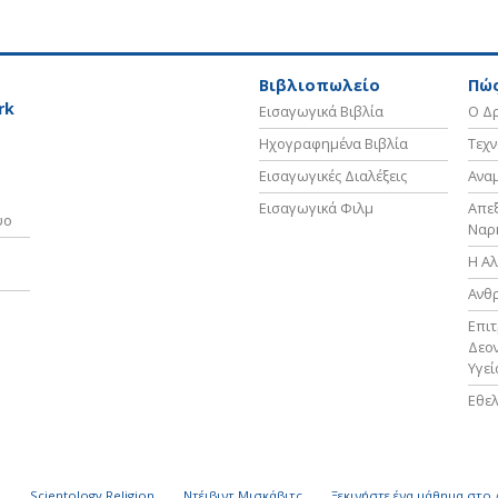
Βιβλιοπωλείο
Πώς
rk
Εισαγωγικά Βιβλία
Ο Δρ
Ηχογραφημένα Βιβλία
Τεχν
Εισαγωγικές Διαλέξεις
Ανα
Εισαγωγικά Φιλμ
Απε
υο
Ναρ
Η Αλ
Ανθ
Επι
Δεον
Υγεί
Εθελ
k
Scientology Religion
Ντέιβιντ Μισκάβιτς
Ξεκινήστε ένα μάθημα στο