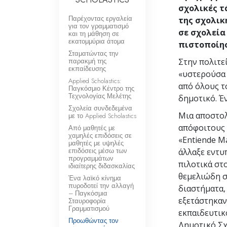
σχολικές τ
Παρέχοντας εργαλεία
της σχολικ
για τον γραμματισμό
σε σχολεία
και τη μάθηση σε
εκατομμύρια άτομα
πιστοποίησ
Σταματώντας την
παρακμή της
Στην πολιτε
εκπαίδευσης
«υστερούσα 
Applied Scholastics:
από όλους τ
Παγκόσμιο Κέντρο της
Τεχνολογίας Μελέτης
δημοτικό. Έ
Σχολεία συνδεδεμένα
Μια αποστολ
με το Applied Scholastics
απόφοιτους τ
Από μαθητές με
χαμηλές επιδόσεις σε
«Entiende M
μαθητές με υψηλές
επιδόσεις μέσω των
άλλαξε εντυ
προγραμμάτων
πιλοτικά στ
ιδιαίτερης διδασκαλίας
θεμελιώδη σ
Ένα λαϊκό κίνημα
πυροδοτεί την αλλαγή
διαστήματα,
– Παγκόσμια
εξετάστηκαν
Σταυροφορία
Γραμματισμού
εκπαιδευτικ
Προωθώντας τον
Δημοτικό Σχ