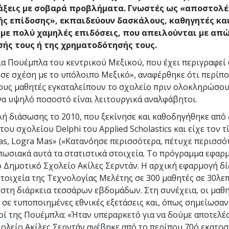
άξεις με σοβαρά προβλήματα. Γνωστές ως «αποστολ
ής επίδοσης», εκπαιδεύουν δασκάλους, καθηγητές κα
 με πολύ χαμηλές επιδόσεις, που απειλούνται με απ
ής τους ή της χρηματοδότησής τους.
ία Πουέμπλα του κεντρικού Μεξικού, που έχει περιγραφεί
σε σχέση με το υπόλοιπο Μεξικό», αναφέρθηκε ότι περίπ
ους μαθητές εγκαταλείπουν το σχολείο πριν ολοκληρώσου
να υψηλό ποσοστό είναι λειτουργικά αναλφάβητοι.
ή διάσωσης το 2010, που ξεκίνησε και καθοδηγήθηκε από
ου σχολείου Delphi του Applied Scholastics και είχε τον τ
as, Logra Mas» («Κατανόησε περισσότερα, πέτυχε περισσότ
πωσιακά αυτά τα στατιστικά στοιχεία. Το πρόγραμμα εφαρ
ο Δημοτικό Σχολείο Ακίλες Σερντάν. Η αρχική εφαρμογή δί
τοιχεία της Τεχνολογίας Μελέτης σε
300
μαθητές σε 30λε
 στη διάρκεια τεσσάρων εβδομάδων. Στη συνέχεια, οι μαθ
 σε τυποποιημένες εθνικές εξετάσεις και, όπως σημείωσαν
οί της Πουέμπλα: «Ήταν υπεραρκετό για να δούμε αποτελέ
ολείο Ακίλες Σερντάν ανέβηκε από το περίπου 70ό εκατο