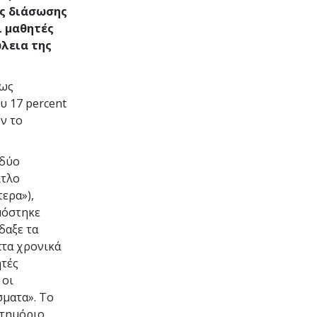
ές διάσωσης
ι μαθητές
ώλεια της
 ως
ου
17 percent
ν το
 δύο
ίτλο
ερα»),
μόστηκε
δαξε τα
πτα χρονικά
ητές
 οι
σματα». Το
στημόριο