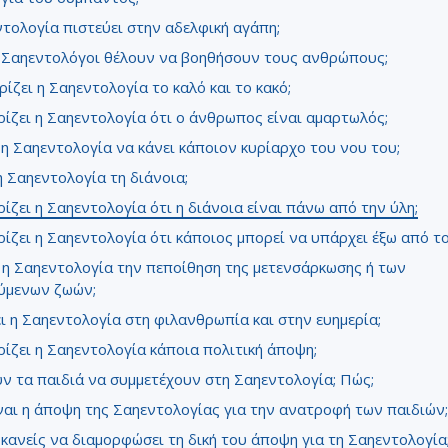
τολογία πιστεύει στην αδελφική αγάπη;
ι Σαηεντολόγοι θέλουν να βοηθήσουν τους ανθρώπους;
ίζει η Σαηεντολογία το καλό και το κακό;
ίζει η Σαηεντολογία ότι ο άνθρωπος είναι αμαρτωλός;
η Σαηεντολογία να κάνει κάποιον κυρίαρχο του νου του;
 Σαηεντολογία τη διάνοια;
ίζει η Σαηεντολογία ότι η διάνοια είναι πάνω από την ύλη;
ίζει η Σαηεντολογία ότι κάποιος μπορεί να υπάρχει έξω από τ
 η Σαηεντολογία την πεποίθηση της μετενσάρκωσης ή των
ύμενων ζωών;
ι η Σαηεντολογία στη φιλανθρωπία και στην ευημερία;
ίζει η Σαηεντολογία κάποια πολιτική άποψη;
 τα παιδιά να συμμετέχουν στη Σαηεντολογία; Πώς;
ναι η άποψη της Σαηεντολογίας για την ανατροφή των παιδιών;
κανείς να διαμορφώσει τη δική του άποψη για τη Σαηεντολογία