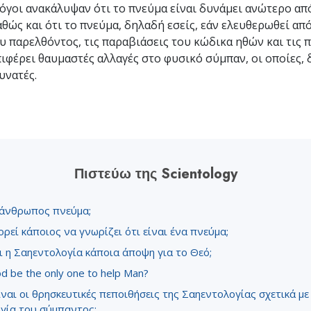
όγοι ανακάλυψαν ότι το πνεύμα είναι δυνάμει ανώτερο από
αθώς και ότι το πνεύμα, δηλαδή εσείς, εάν ελευθερωθεί απ
υ παρελθόντος, τις παραβιάσεις του κώδικα ηθών και τις π
πιφέρει θαυμαστές αλλαγές στο φυσικό σύμπαν, οι οποίες, 
υνατές.
Πιστεύω της Scientology
 άνθρωπος πνεύμα;
ρεί κάποιος να γνωρίζει ότι είναι ένα πνεύμα;
ι η Σαηεντολογία κάποια άποψη για το Θεό;
od be the only one to help Man?
ίναι οι θρησκευτικές πεποιθήσεις της Σαηεντολογίας σχετικά με
γία του σύμπαντος;