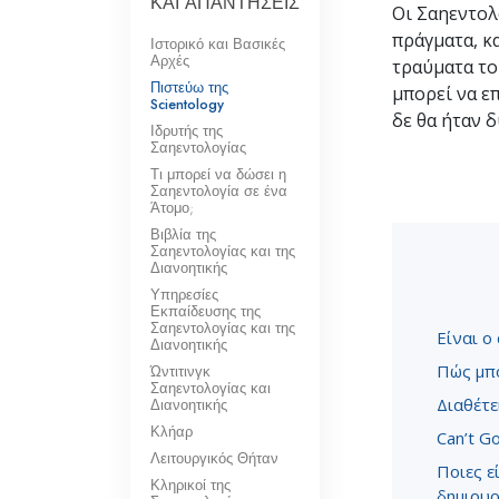
ΚΑΙ ΑΠΑΝΤΗΣΕΙΣ
Οι Σαηεντολ
πράγματα, κ
Ιστορικό και Βασικές
Αρχές
τραύματα το
Πιστεύω της
μπορεί να ε
Scientology
δε θα ήταν δ
Ιδρυτής της
Σαηεντολογίας
Τι μπορεί να δώσει η
Σαηεντολογία σε ένα
Άτομο;
Βιβλία της
Σαηεντολογίας και της
Διανοητικής
Υπηρεσίες
Εκπαίδευσης της
Σαηεντολογίας και της
Είναι ο
Διανοητικής
Πώς μπο
Ώντιτινγκ
Σαηεντολογίας και
Διαθέτε
Διανοητικής
Κλήαρ
Can’t G
Λειτουργικός Θήταν
Ποιες ε
Κληρικοί της
δημιουρ