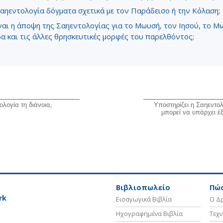
Σαηεντολογία δόγματα σχετικά με τον Παράδεισο ή την Κόλαση;
ναι η άποψη της Σαηεντολογίας για το Μωυσή, τον Ιησού, το Μ
α και τις άλλες θρησκευτικές μορφές του παρελθόντος;
ο
λογία τη διάνοια;
Υποστηρίζει η Σαηεντολ
μπορεί να υπάρχει έ
Βιβλιοπωλείο
Πώς
rk
Εισαγωγικά Βιβλία
Ο Δρ
Ηχογραφημένα Βιβλία
Τεχν