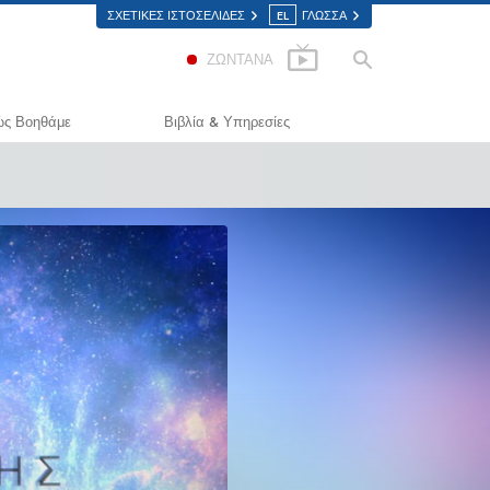
ΣΧΕΤΙΚΈΣ ΙΣΤΟΣΕΛΊΔΕΣ
EL
ΓΛΩΣΣΑ
ΖΩΝΤΑΝΑ
ς Βοηθάμε
Βιβλία & Υπηρεσίες
Δρόμος προς την Ευτυχία
Εισαγωγικά Βιβλία
lied Scholastics
Ηχογραφημένα Βιβλία
ίμινον
Οι Εισαγωγικές Διαλέξεις
ρκωνον
Εισαγωγικά Φιλμ
Αλήθεια για τα Ναρκωτικά
Εισαγωγικές Υπηρεσίες
ωμένοι για τα Ανθρώπινα
καιώματα
ιτροπή Πολιτών για τα Ανθρώπινα
καιώματα
ελοντές Λειτουργοί της