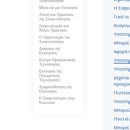
Σαηεντολογίας
Μέσα σε μια Εκκλησία
Η Σαηεν
Στάση και Πρακτικές
Γιατί ο
της Σαηεντολογίας
Αναγνωρ
Σαηεντολογία και
Άλλες Πρακτικές
Υποστηρ
Ο Οργανισμός της
Σαηεντολογίας
Μπορεί 
Διοίκηση της
Αφορά η
Εκκλησίας
Κέντρο Θρησκευτικής
Υποστηρ
Τεχνολογίας
Υποστηρ
Εκκλησία της
Πνευματικής
Δέχεται
Τεχνολογίας
προηγο
Χρηματοδότηση της
Εκκλησίας
Πιστεύε
Η Σαηεντολογία στην
Υποστηρ
Κοινωνία
Μπορούν
Ποια εί
Μπορεί 