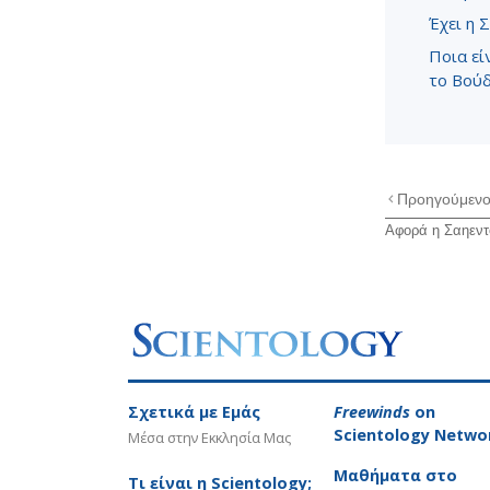
Έχει η 
Ποια εί
το Βούδ
Προηγούμεν
Αφορά η Σαηεντο
Σχετικά µε Εμάς
Freewinds
on
Scientology Netwo
Μέσα στην Εκκλησία Μας
Μαθήματα στο
Τι είναι η Scientology;