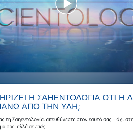
Tι είναι η Μεγαλοσύνη;
Σα
ΡΙΖΕΙ Η ΣΑΗΕΝΤΟΛΟΓΙΑ ΟΤΙ Η Δ
ΠΑΝΩ ΑΠΟ ΤΗΝ ΥΛΗ;
ς τη Σαηεντολογία, απευθύνεστε
στον εαυτό σας – όχι στη
μα σας, αλλά σε
εσάς
.